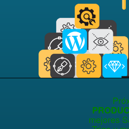
Pró
PRODUC
mejores Sa
Trigo y m